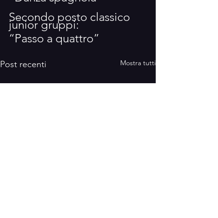
Secondo posto classico 
junior gruppi: 
“Passo a quattro”
Mostra tutti
Post recenti
Concorso “Liber