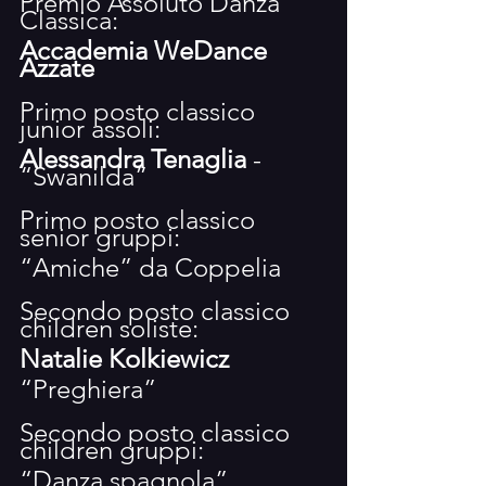
Premio Assoluto Danza 
Classica:
Accademia WeDance 
Azzate
Primo posto classico 
junior assoli:
Alessandra Tenaglia
 - 
“Swanilda”
Primo posto classico 
senior gruppi:
“Amiche” da Coppelia
Secondo posto classico 
children soliste: 
Natalie Kolkiewicz
“Preghiera”
Secondo posto classico 
children gruppi: 
“Danza spagnola”