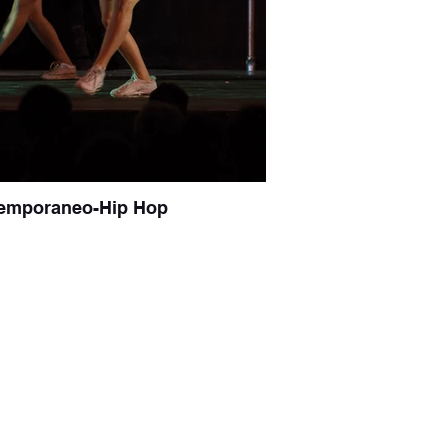
emporaneo-Hip Hop
om
| P.IVA 10143650967