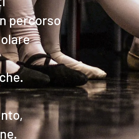
ti
un percorso
molare
iche.
ento,
one.