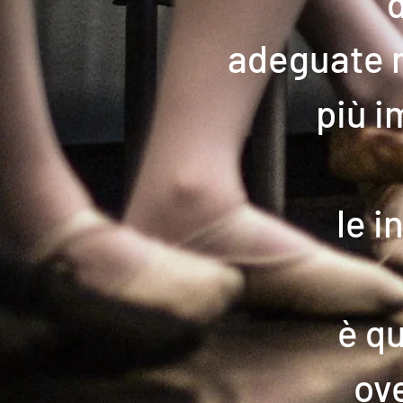
d
adeguate m
più 
le i
è qu
ove