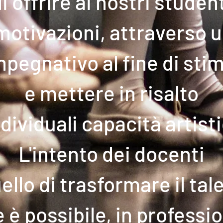
i offrire ai nostri studen
otivazioni, attraverso 
impegnativo
al fine di sti
e mettere in risalto
ndividuali capacità artist
L'intento dei docenti
ello di trasformare il tal
 è possibile, in professi