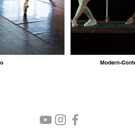
co
Modern-Cont
 (Va) | 375. 535 6674 |
wedanceazzate@gmail.c