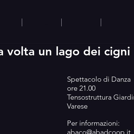
ome
I Corsi
Insegnanti
Gallery
 volta un lago dei cigni
Spettacolo di Danza
ore 21.00
Tensostruttura Giardi
Varese 
Per informazioni:
abaco@abadcoop.it