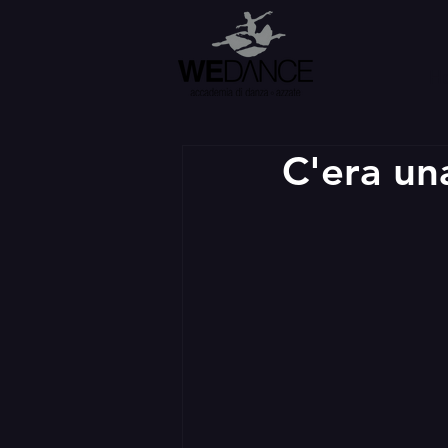
H
C'era una