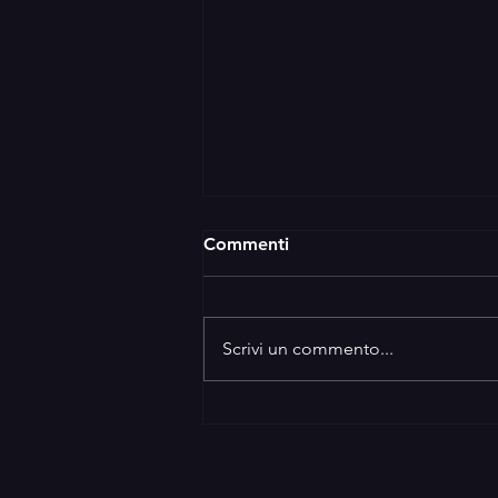
Commenti
Scrivi un commento...
Bella Addormentata -
Wicked