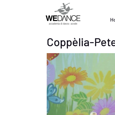
H
Coppèlia-Pet